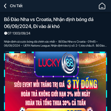
Lucky88
Chi Tiết
-
Nhà
Bồ Đào Nha vs Croatia, Nhận định bóng đá
Cái
06/09/2024, Đi vào ải khó
Chơi
Cá
07:13
03/09/24
Cược
Nhận định cá cược bóng đá chính xác nhất – Bồ Đào Nha vs Croatia - 01h45 –
Bóng
06/09/2024 – UEFA Nations League. Nhận định kèo tỷ số: 2-1, kèo châu Á: Bồ Đào
Nha, kèo tài xỉu: Tài
Đá,
Cá
Độ
Thể
Thao
Uy
Tín
Số
#1