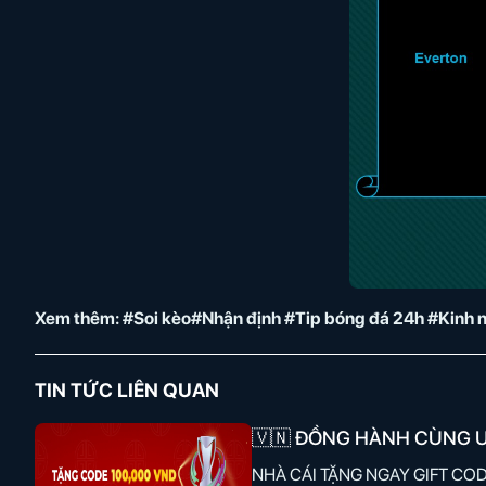
Xem thêm:
#Soi kèo#Nhận định #Tip bóng đá 24h #Kinh 
TIN TỨC LIÊN QUAN
🇻🇳 ĐỒNG HÀNH CÙNG U
NHÀ CÁI TẶNG NGAY GIFT COD