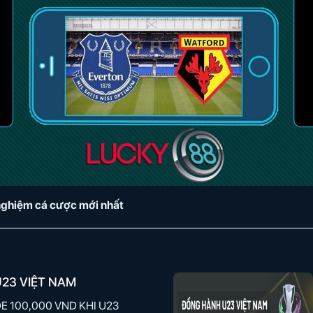
nghiệm cá cược mới nhất
23 VIỆT NAM
E 100,000 VND KHI U23