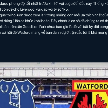
ợc phong độ tốt nhất trước khi tới với cuộc đối đầu này. Thống kê 
 còn để cho Liverpool vùi dập với tỷ số 1-5.
 thì họ luôn được xem là 1 trong những con mồi ưa thích nhất của 
có đúng 1 lần ca khúc khải hoàn. Đây chính là cơ sở để chúng ta có th
i bàn trên sân Goodison Park chưa bao giờ là dễ với bất kỳ đội bón
vậy cơ hội để Watford mang về bàn danh dự ở trận cầu tới là khá mon