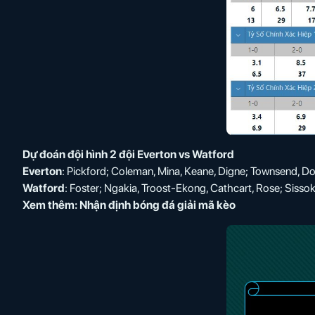
Dự đoán đội hình 2 đội Everton vs Watford
Everton
: Pickford; Coleman, Mina, Keane, Digne; Townsend, D
Watford
: Foster; Ngakia, Troost-Ekong, Cathcart, Rose; Sisso
Xem thêm:
Nhận định bóng đá giải mã kèo