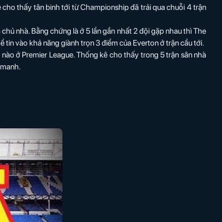
cho thấy tân binh tới từ Championship đã trải qua chuỗi 4 trận
chủ nhà. Bằng chứng là ở 5 lần gần nhất 2 đội gặp nhau thì The
ể tin vào khả năng giành trọn 3 điểm của Everton ở trận cầu tới.
g nào ở Premier League. Thống kê cho thấy trong 5 trận sân nhà
g manh.