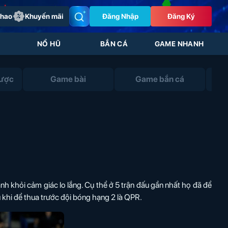
thao
Khuyến mãi
Đăng Nhập
Đăng Ký
NỔ HŨ
BẮN CÁ
GAME NHANH
cược
Game bài
Game bắn cá
h khỏi cảm giác lo lắng. Cụ thể ở 5 trận đấu gần nhất họ đã để
 khi để thua trước đội bóng hạng 2 là QPR.