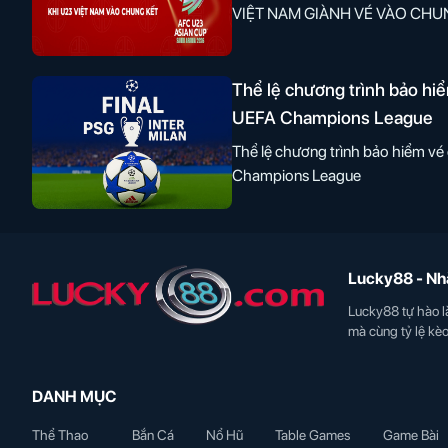
VIỆT NAM GIÀNH VÉ VÀO CHU
Thể lệ chương trình bảo hi
UEFA Champions League
Thể lệ chương trình bảo hiểm vé
Champions League
Lucky88 - Nhà
Lucky88 tự hào là
mà cùng tỷ lệ kèo
DANH MỤC
Thể Thao
Bắn Cá
Nổ Hũ
Table Games
Game Bài