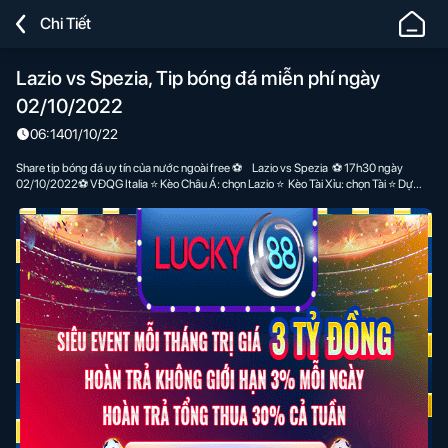
Lucky88
Chi Tiết
-
Nhà
Lazio vs Spezia, Tip bóng đá miễn phí ngày
Cái
02/10/2022
Chơi
Cá
06:14
01/10/22
Cược
Share tip bóng đá uy tín của nước ngoài free ⚽ Lazio vs Spezia ⚽ 17h30 ngày
Bóng
02/10/2022⚽ VĐQG Italia ⭐ Kèo Châu Á: chọn Lazio ⭐ Kèo Tài Xỉu: chọn Tài ⭐ Dự
đoán tỷ số hiệp 1: 1-0 – Dự đoán tỷ số toàn trận: 3-1
Đá,
Cá
Độ
Thể
Thao
Uy
Tín
Số
#1