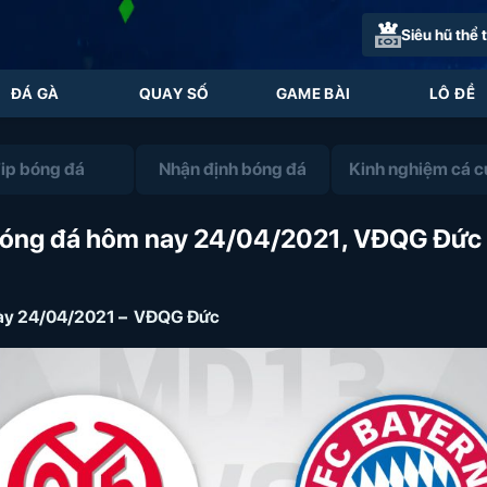
Siêu hũ thể 
ĐÁ GÀ
QUAY SỐ
GAME BÀI
LÔ ĐỀ
ip bóng đá
Nhận định bóng đá
Kinh nghiệm cá 
Mainz 05 vs Bayern Munich , Soi kèo bóng đá hôm nay 24/04/2021, VĐQG Đức
gày 24/04/2021 – VĐQG Đức