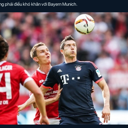
ông phải điều khó khăn với Bayern Munich.