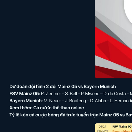
Dự đoán đội hình 2 đội Mainz 05 vs Bayern Munich
FSV Mainz 05:
R. Zentner – S. Bell – P. Mwene – D. da Costa – M.
Bayern Munich:
M. Neuer – J. Boateng – D. Alaba – L. Hernánde
Xem thêm:
Cá cược thể thao online
Tỷ lệ kèo cá cược bóng đá trực tuyến trận Mainz 05 vs B