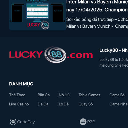
Inter Milan vs Bayern Muni
số chung cuộc: 3-1
nay 17/04/2025, Champion
Soi kèo bóng đá trực tiếp – 02h
Milan vs Bayern Munich - Cham
Inter Milan – Kèo Tài Xỉu: Xỉu – 
đoán tỷ số chung cuộc: 1-1
Lucky88 - Nhà
Lucky88 tự hào là
mà cùng tỷ lệ kèo
DANH MỤC
Thể Thao
Bắn Cá
Nổ Hũ
Table Games
Game Bài
Live Casino
Đá Gà
Lô Đề
Quay Số
Game Nha
CodePay
P2P