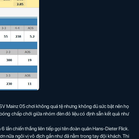
 FSV Mainz 05 chơi không quá tệ nhưng không đủ sức bật nên họ
 bóng chấp chới giữa nhóm đèn đỏ liệu có định sẵn kết quả như
 6 lần chiến thắng liên tiếp gọi tên đoàn quân Hans-Dieter Flick.
ơn nữa ngôi vị vô địch gần như đã nằm trong tay đội khách. Thi