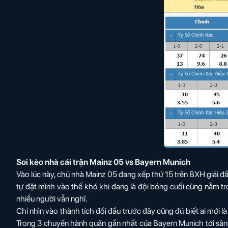
Soi kèo nhà cái trận Mainz 05 vs Bayern Munich
Vào lúc này, chủ nhà Mainz 05 đang xếp thứ 15 trên BXH giải 
tự đặt mình vào thế khó khi đang là đội bóng cuối cùng nằm t
nhiều người vẫn nghĩ.
Chỉ nhìn vào thành tích đối đầu trước đây cũng đủ biết ai mới là
Trong 3 chuyến hành quân gần nhất của Bayern Munich tới sân c