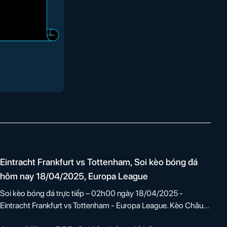
Eintracht Frankfurt vs Tottenham, Soi kèo bóng đá
hôm nay 18/04/2025, Europa League
Soi kèo bóng đá trực tiếp – 02h00 ngày 18/04/2025 -
Eintracht Frankfurt vs Tottenham - Europa League. Kèo Châu
Á: Eintracht Frankfurt – Kèo Tài Xỉu: Tài – Dự đoán tỷ số hiệp 1: