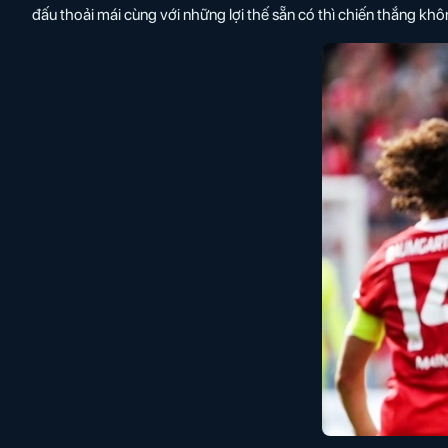
đấu thoải mái cùng với những lợi thế sẵn có thì chiến thắng kh