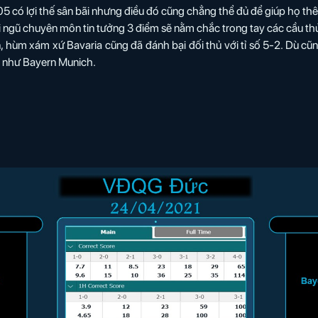
5 có lợi thế sân bãi nhưng điều đó cũng chẳng thể đủ để giúp họ t
i ngũ chuyên môn tin tưởng 3 điểm sẽ nằm chắc trong tay các cầu t
n, hùm xám xứ Bavaria cũng đã đánh bại đối thủ với tỉ số 5-2. Dù 
n như Bayern Munich.