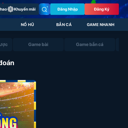
thao
Khuyến mãi
Đăng Nhập
Đăng Ký
NỔ HŨ
BẮN CÁ
GAME NHANH
cược
Game bài
Game bắn cá
 dễ đoán