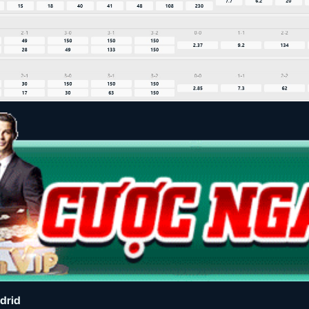
adrid