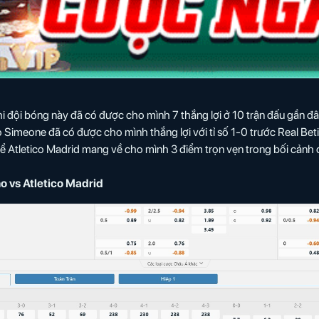
i đội bóng này đã có được cho mình 7 thắng lợi ở 10 trận đấu gần đây
imeone đã có được cho mình thắng lợi với tỉ số 1-0 trước Real Beti
 để Atletico Madrid mang về cho mình 3 điểm trọn vẹn trong bối cảnh
o vs Atletico Madrid