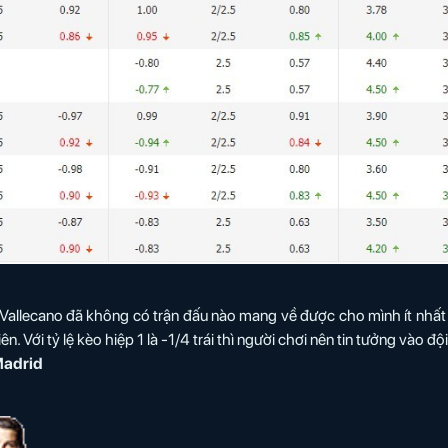
 Vallecano đã không có trận đấu nào mang về được cho mình ít nhất l
. Với tỷ lệ kèo hiệp 1 là -1/4 trái thì người chơi nên tin tưởng vào độ
Madrid