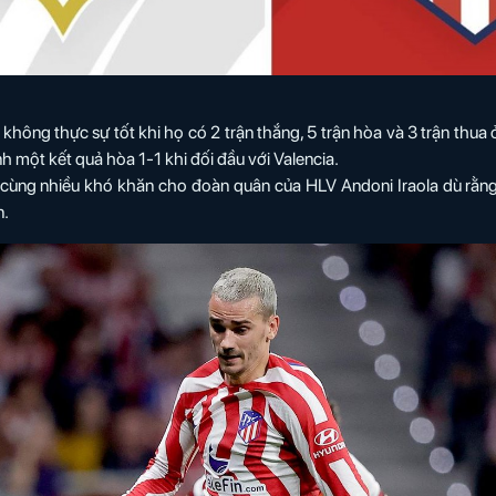
không thực sự tốt khi họ có 2 trận thắng, 5 trận hòa và 3 trận thua
h một kết quả hòa 1-1 khi đối đầu với Valencia.
ô cùng nhiều khó khăn cho đoàn quân của HLV Andoni Iraola dù rằng
n.