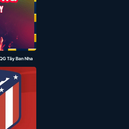
ĐQG Tây Ban Nha