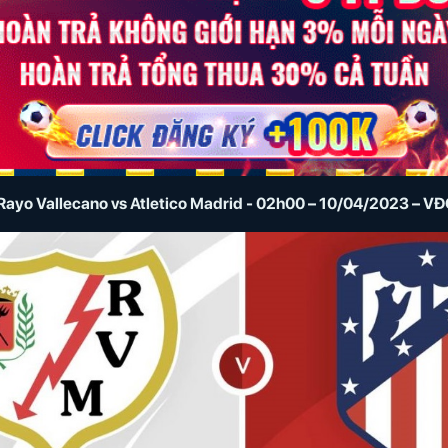
Rayo Vallecano vs Atletico Madrid - 02h00 – 10/04/2023 – V