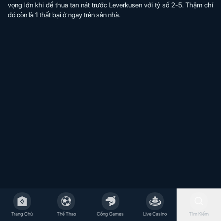
vọng lớn khi để thua tan nát trước Leverkusen với tỷ số 2-5. Thậm chí
đó còn là 1 thất bại ở ngay trên sân nhà.
Trang Chủ
Thể Thao
Cổng Games
Live Casino
Tìm Kiếm